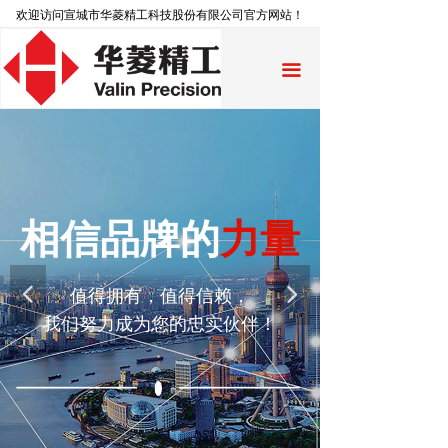
欢迎访问宣城市华菱精工科技股份有限公司官方网站！
끀
相信品牌的
力量
넳
넲
值得拥有，值得信赖，
我们努力成为您的忠实伙伴！