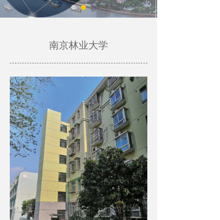
南京林业大学
WE ARE WORTHY OF OWNING AND
TRUSTING. WE STRIVE TO BE YOUR
LOYAL PARTNER!