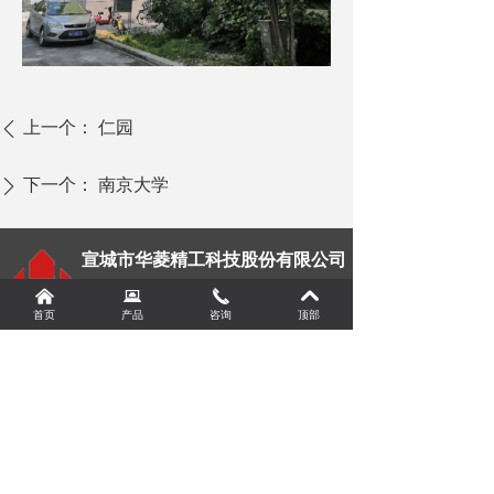
上一个：
仁园
ꄴ
下一个：
南京大学
ꄲ
宣城市华菱精工科技股份有限公司
XUANCHENG VALIN PRECISION
낀
뀵
끅
낓
¥
0.00
加入购物车
TECHNOLOGY CO.,LTD.
낙
首页
产品
咨询
顶部
电 话
企管部：0563-7799998
销售部：0563-7794389
人事部：0563-7799996
董事会办公室：0563-7798808
传真：0563-7799990