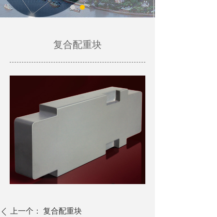
复合配重块
WE ARE WORTHY OF OWNING AND
TRUSTING. WE STRIVE TO BE YOUR
LOYAL PARTNER!
上一个：
复合配重块
ꄴ