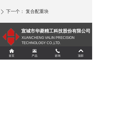
下一个：
复合配重块
ꄲ
宣城市华菱精工科技股份有限公司
XUANCHENG VALIN PRECISION
TECHNOLOGY CO.,LTD.
낀
뀵
끅
낓
电 话
¥
0.00
加入购物车
낙
首页
产品
咨询
顶部
企管部：0563-7799998
销售部：0563-7794389
人事部：0563-7799996
董事会办公室：0563-7798808
传真：0563-7799990
网址：
www.xchualing.com
邮箱：
xchl@xchualing.com
地址：安徽省宣城市郎溪县梅渚镇郎梅路