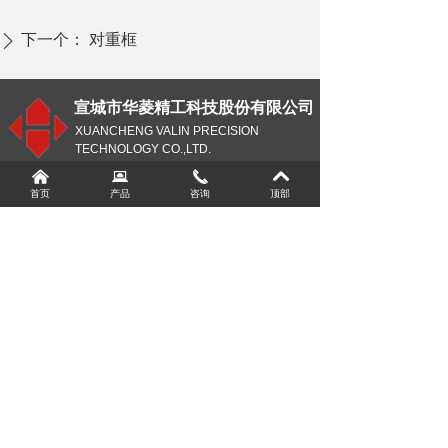
下一个：
对重框
ꄲ
宣城市华菱精工科技股份有限公司
XUANCHENG VALIN PRECISION
TECHNOLOGY CO.,LTD.
낀
뀵
끅
낓
电 话
¥
0.00
加入购物车
낙
首页
产品
咨询
顶部
企管部：0563-7799998
销售部：0563-7794389
人事部：0563-7799996
董事会办公室：0563-7798808
传真：0563-7799990
网址：
www.xchualing.com
邮箱：
xchl@xchualing.com
地址：安徽省宣城市郎溪县梅渚镇郎梅路