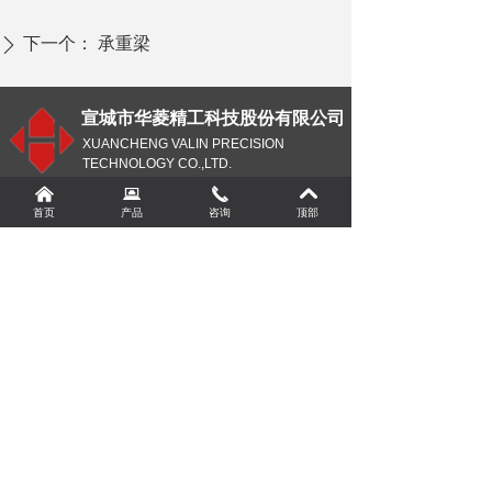
下一个：
承重梁
ꄲ
宣城市华菱精工科技股份有限公司
XUANCHENG VALIN PRECISION
TECHNOLOGY CO.,LTD.
낀
뀵
끅
낓
电 话
¥
0.00
加入购物车
낙
首页
产品
咨询
顶部
企管部：0563-7799998
销售部：0563-7794389
人事部：0563-7799996
董事会办公室：0563-7798808
传真：0563-7799990
网址：
www.xchualing.com
邮箱：
xchl@xchualing.com
地址：安徽省宣城市郎溪县梅渚镇郎梅路