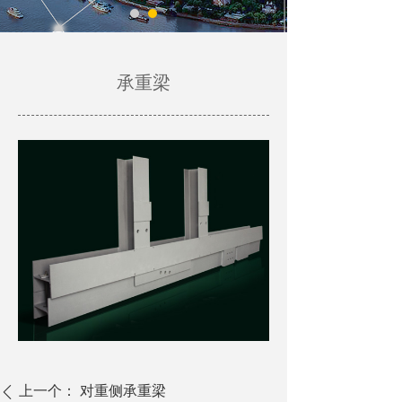
承重梁
WE ARE WORTHY OF OWNING AND
TRUSTING. WE STRIVE TO BE YOUR
LOYAL PARTNER!
上一个：
对重侧承重梁
ꄴ