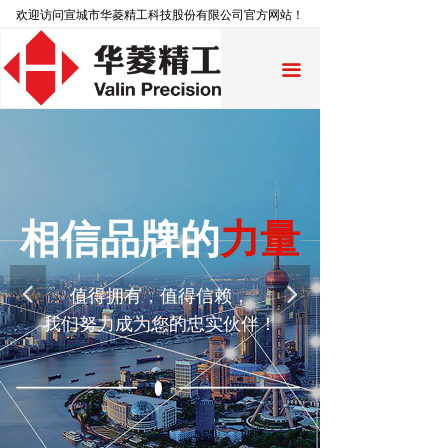
欢迎访问宣城市华菱精工科技股份有限公司官方网站！
끀
相信品牌的
力量
넳
넲
值得拥有，值得信赖，
我们努力成为您的忠实伙伴！