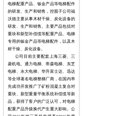
电梯配重产品、钣金产品等电梯配件
的研发、生产和销售，控股子公司福
沃德主要从事木材干燥、炭化设备的
研发、生产和销售。主要产品包括对
重块和新型补偿缆等配重产品、电梯
专用的钣金产品等电梯配件，以及木
材干燥、炭化设备。
公司目前主要配套上海三菱、三
菱机电、通力电梯、蒂森电梯、东芝
电梯、永大电梯、华升富士达、迅达
等全球著名电梯整梯厂商，在国内率
先成功开发推广了矿粉混凝土复合对
重块、新型重量平衡系统补偿缆等新
品，获得了客户的广泛认可，对电梯
配重产品升级换代产生重大影响。公