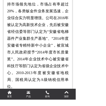
持市场领先地位，市场占有率超过
20%，各类钣金件业务发展迅速，企
业综合实力明显增强。公司在2016年
被认定为高新技术企业，先后被安徽
省经信委等部门认定为“安徽省电梯
器件产业集群生产基地”、“2014年度
安徽省专精特新中小企业”，被宣城
市人民政府授予“2014年度市长质量
奖”。2014年企业技术中心被安徽省
科技厅等部门认定为省级企业技术中
心。2010-2013年度被安徽省地税
局、国税局认定为A级纳税信用单
位。
낀
뀵
끅
낓
公司始终秉承“创新奠定基业、服
首页
产品
咨询
顶部
务成就未来”的经营理念，坚持“低成