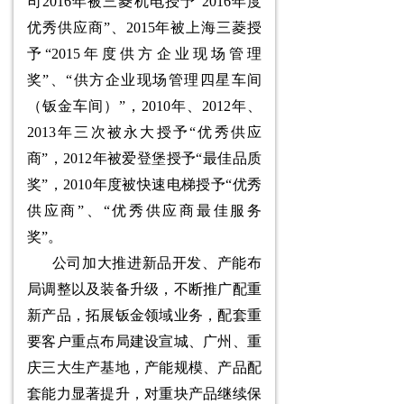
司2016年被三菱机电授予“2016年度
优秀供应商”、2015年被上海三菱授
予“2015年度供方企业现场管理
奖”、“供方企业现场管理四星车间
（钣金车间）”，2010年、2012年、
2013年三次被永大授予“优秀供应
商”，2012年被爱登堡授予“最佳品质
奖”，2010年度被快速电梯授予“优秀
供应商”、“优秀供应商最佳服务
奖”。
公司加大推进新品开发、产能布
局调整以及装备升级，不断推广配重
新产品，拓展钣金领域业务，配套重
要客户重点布局建设宣城、广州、重
庆三大生产基地，产能规模、产品配
套能力显著提升，对重块产品继续保